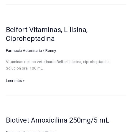
Belfort
Vitaminas,
Belfort Vitaminas, L lisina,
L
lisina,
Ciproheptadina
Ciproheptadina
Farmacia Veterinaria
/
Ronny
Vitaminas de uso veterinario Belfort L lisina, ciproheptadina.
Solución oral 100 mL
Leer más »
Biotivet
Amoxicilina
Biotivet Amoxicilina 250mg/5 mL
250mg/5
mL