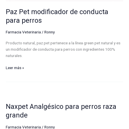
Paz Pet modificador de conducta
para perros
Farmacia Veterinaria
/
Ronny
Producto natural, paz pet pertenece a la línea green pet natural y es
un modificador de conducta para perros con ingredientes 100%
naturales.
Leer más »
Naxpet
Analgésico
Naxpet Analgésico para perros raza
para
perros
grande
raza
grande
Farmacia Veterinaria
/
Ronny