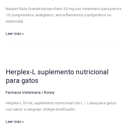
Naxpet Raza Grande ketoprofeno 30 mg uso veterinario para perros.
10 comprimidos; analgésico, anti-inflamatorio y antipirético no
esteroidal.
Leer más »
Herplex-
L
Herplex-L suplemento nutricional
suplemento
nutricional
para gatos
para
gatos
Farmacia Veterinaria
/
Ronny
Herplex-L 30 mL suplemento nutricional con L – Lisina para gatos
con sabor a cangrejo. Incluye dosificador.
Leer más »