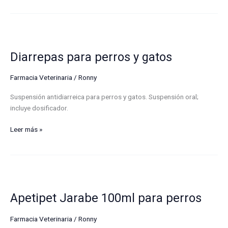
Diarrepas
para
Diarrepas para perros y gatos
perros
y
gatos
Farmacia Veterinaria
/
Ronny
Suspensión antidiarreica para perros y gatos. Suspensión oral;
incluye dosificador.
Leer más »
Apetipet
Jarabe
Apetipet Jarabe 100ml para perros
100ml
para
perros
Farmacia Veterinaria
/
Ronny