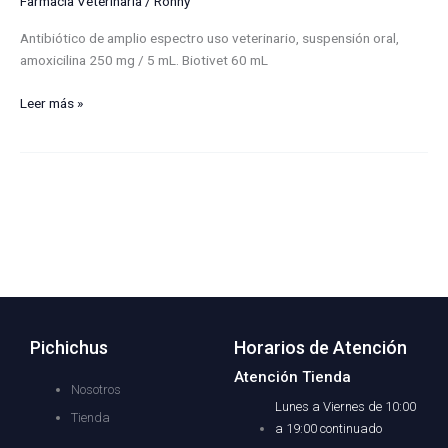
Farmacia Veterinaria
/
Ronny
Antibiótico de amplio espectro uso veterinario, suspensión oral,
amoxicilina 250 mg / 5 mL. Biotivet 60 mL
Leer más »
Pichichus
Horarios de Atención
Atención Tienda
Nosotros
Lunes a Viernes de 10:00
Tienda
a 19:00 continuado