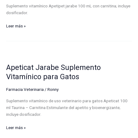
Suplemento vitamínico Apetipet jarabe 100 mL con carnitina; incluye
dosificador.
Leer más »
Apeticat
Jarabe
Apeticat Jarabe Suplemento
Suplemento
Vitamínico
Vitamínico para Gatos
para
Gatos
Farmacia Veterinaria
/
Ronny
Suplemento vitamínico de uso veterinario para gatos Apeticat 100
ml Taurina – Carnitina Estimulante del apetito y bioenergizante;
incluye dosificador.
Leer más »